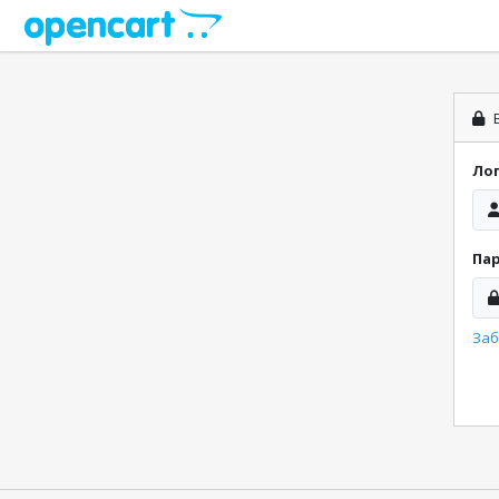
В
Ло
Па
Заб