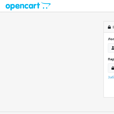
В
Ло
Па
Заб