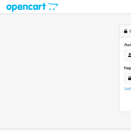
В
Ло
Па
Заб