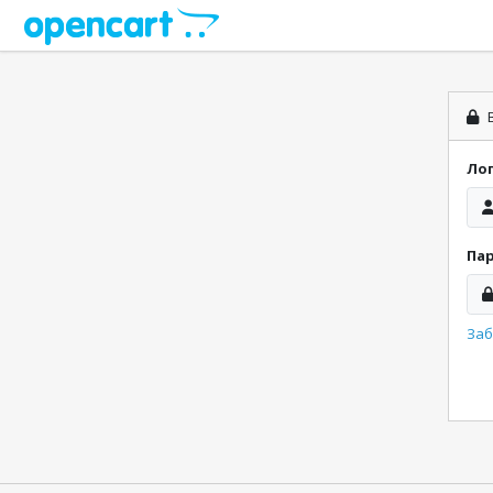
В
Ло
Па
Заб