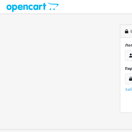
В
Ло
Па
Заб