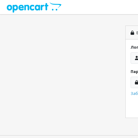
В
Ло
Па
Заб