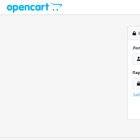
В
Ло
Па
Заб