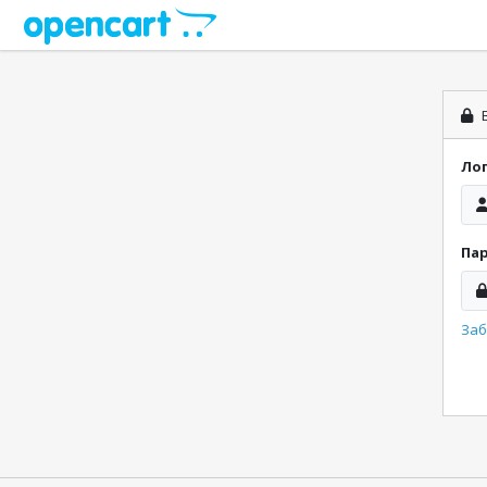
В
Ло
Па
Заб