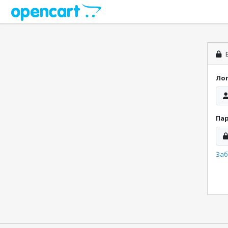
В
Ло
Па
Заб