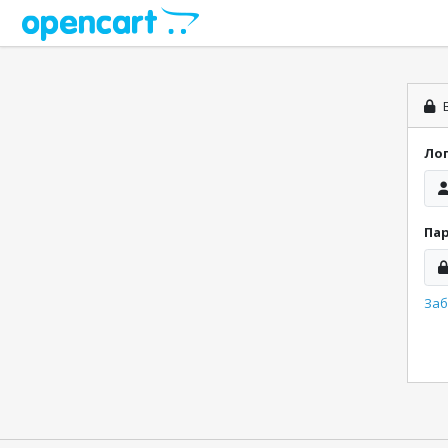
В
Ло
Па
Заб