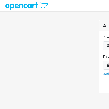
В
Ло
Па
Заб