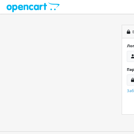
В
Ло
Па
Заб