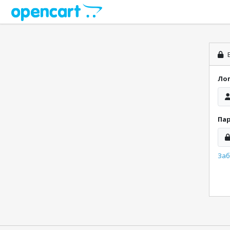
В
Ло
Па
Заб