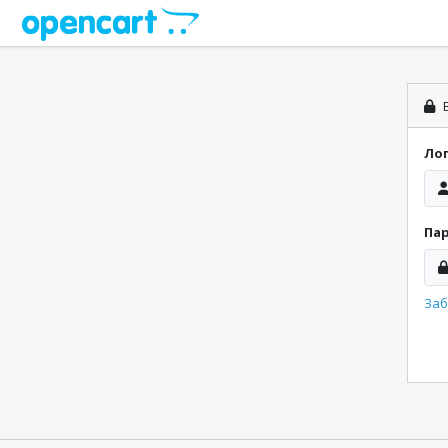
В
Ло
Па
Заб