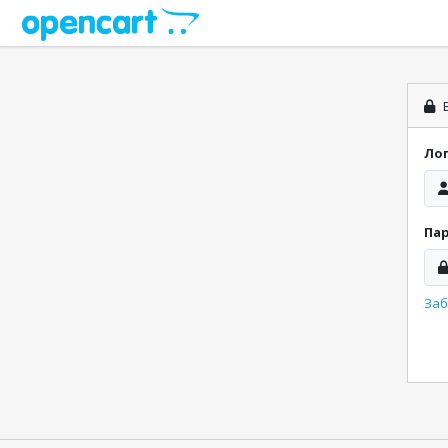
В
Ло
Па
Заб