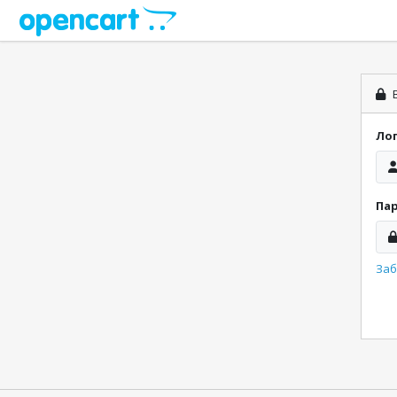
В
Ло
Па
Заб