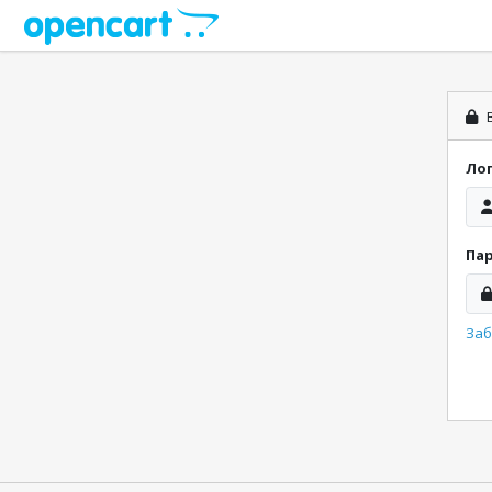
В
Ло
Па
Заб