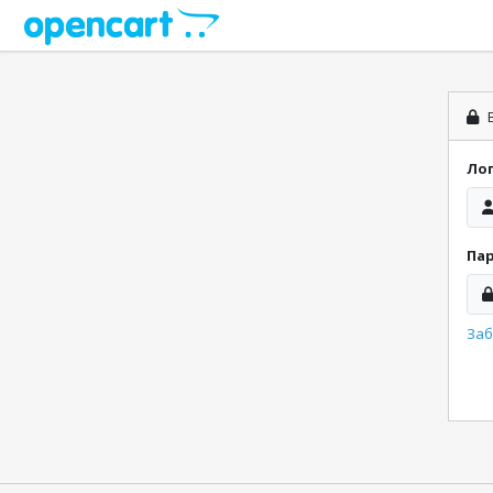
В
Ло
Па
Заб