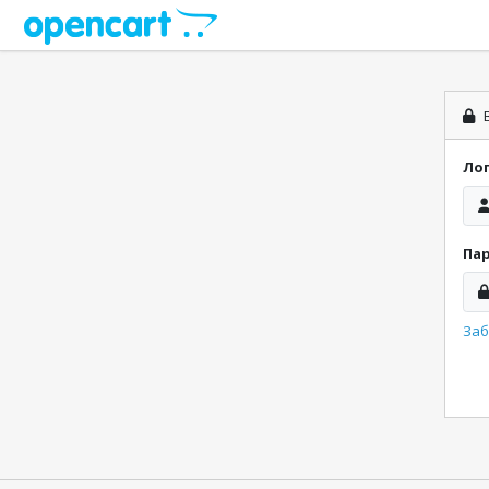
В
Ло
Па
Заб