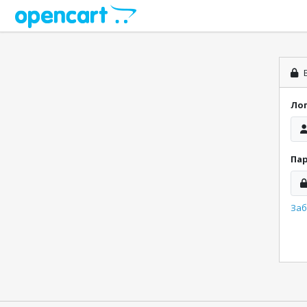
В
Ло
Па
Заб