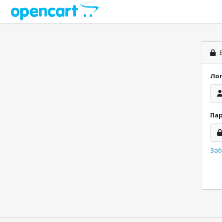
В
Ло
Па
Заб